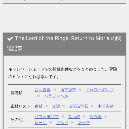
The Lord of the Rings: Return to Moria の関
連記事
キャンペーンモードでの解放条件などをまとめました。冒険
のヒントになれば幸いです。
西の宮殿
地下深部
ドロワーデルフ
装備類
バラジンバル
素材リスト
食材
資源
鉱石&宝石
中間素材
バフとデバフ
食べ物
飲み物
その他
ルーン
ビルド
マップ