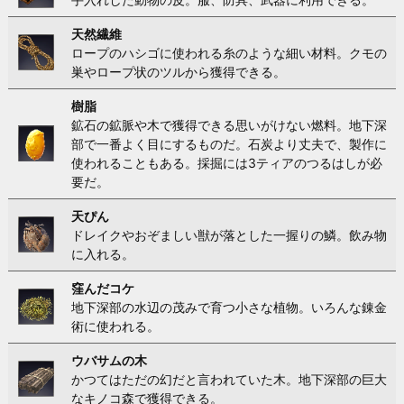
天然繊維
ロープのハシゴに使われる糸のような細い材料。クモの
巣やロープ状のツルから獲得できる。
樹脂
鉱石の鉱脈や木で獲得できる思いがけない燃料。地下深
部で一番よく目にするものだ。石炭より丈夫で、製作に
使われることもある。採掘には3ティアのつるはしが必
要だ。
天ぴん
ドレイクやおぞましい獣が落とした一握りの鱗。飲み物
に入れる。
窪んだコケ
地下深部の水辺の茂みで育つ小さな植物。いろんな錬金
術に使われる。
ウバサムの木
かつてはただの幻だと言われていた木。地下深部の巨大
なキノコ森で獲得できる。